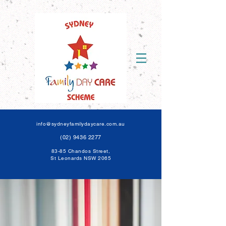
info@sydneyfamilydaycare.com.au
(02) 9436 2277
83-85 Chandos Street,
St Leonards NSW 206
5